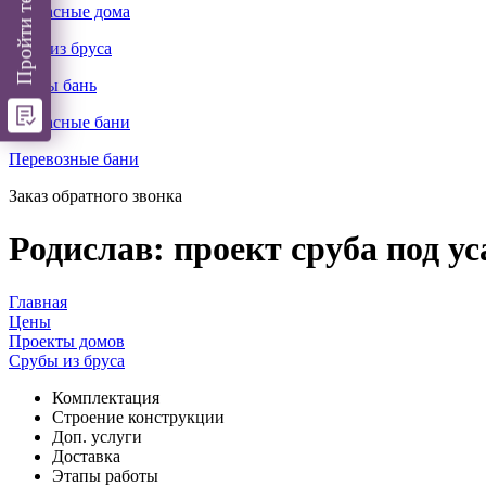
Каркасные дома
Бани из бруса
Срубы бань
Каркасные бани
Перевозные бани
Заказ обратного звонка
Родислав: проект сруба под ус
Главная
Цены
Проекты домов
Срубы из бруса
Комплектация
Cтроение конструкции
Доп. услуги
Доставка
Этапы работы