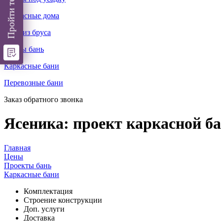
Каркасные дома
Бани из бруса
Срубы бань
Каркасные бани
Перевозные бани
Заказ обратного звонка
Ясеника: проект каркасной ба
Главная
Цены
Проекты бань
Каркасные бани
Комплектация
Cтроение конструкции
Доп. услуги
Доставка